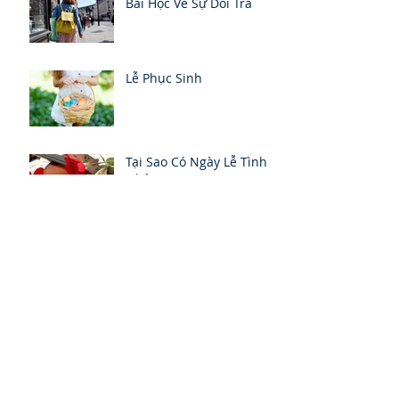
Bài Học Về Sự Dối Trá
Lễ Phục Sinh
Tại Sao Có Ngày Lễ Tình
Nhân
Chút Hồi Tưởng
Leadership Traits, Personality Traits,
and Effective Leadership
Relationship Between