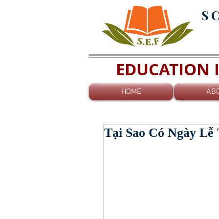
S
EDUCATION I
HOME
AB
Tại Sao Có Ngày Lễ