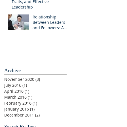
Traits, and Effective
Leadership
Relationship
Between Leaders
and Followers: A
Brief Discussion
Archive
November 2020
(3)
3 posts
July 2016
(1)
1 post
April 2016
(1)
1 post
March 2016
(1)
1 post
February 2016
(1)
1 post
January 2016
(1)
1 post
December 2011
(2)
2 posts
Search By Tags