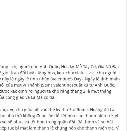
ơng lịch, người dân Anh Quốc, Hoa kỳ, Mễ Tây Cơ, Gia Nã Đại 
ế giới trao đổi hoặc tặng hoa, kẹo, chocolates, v.v.. cho người 
y này là ngày lễ tình nhân (Valentine’s Day). Ngày lễ tình nhân 
ổi của một vị Thánh (Saint Valentine) xuất xứ từ Anh Quốc. 
ược xác định rõ, người ta cho rằng tháng 2 là một tháng 
ủa công giáo và La Mã cổ đại.
ục vụ cho giáo hội vào thế kỷ thứ 3 ở Rome. Hoàng đế La 
ho nhà thờ không được làm lễ kết hôn cho thanh niên trẻ, vì 
 sẽ phục vụ tốt hơn trong quân đội. Bất bình về sự bất 
ếp tục bí mật làm thánh lễ chứng hôn cho thanh niên trẻ. Vì 